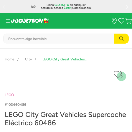
Envío
GRATUITO
en cualquier
pedido superior a
$499
¡Compra ahora!
Encuentra algo increíble...
City
LEGO City Great Vehicles Supercoche Eléctrico 60486
LEGO
103460486
LEGO City Great Vehicles Supercoche
Eléctrico 60486