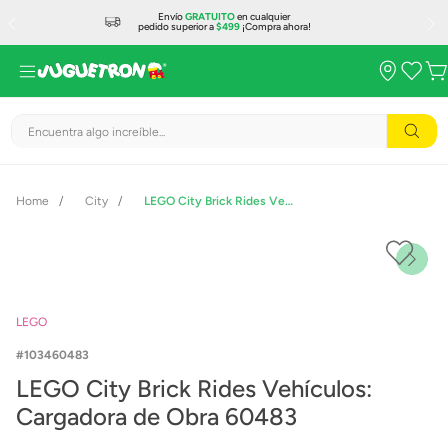
Envío
GRATUITO
en cualquier
pedido superior a
$499
¡Compra ahora!
Encuentra algo increíble...
City
LEGO City Brick Rides Vehículos: Cargadora de Obra 60483
LEGO
103460483
LEGO City Brick Rides Vehículos:
Cargadora de Obra 60483