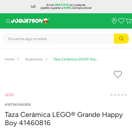
Envío
GRATUITO
en cualquier
pedido superior a
$499
¡Compra ahora!
Encuentra algo increíble...
Accesorios
Taza Cerámica LEGO® Grande Happy Boy 41460816
LEGO
167941460816
Taza Cerámica LEGO® Grande Happy
Boy 41460816