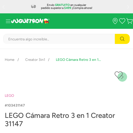
Envío
GRATUITO
en cualquier
pedido superior a
$499
¡Compra ahora!
Encuentra algo increíble...
Creator 3in1
LEGO Cámara Retro 3 en 1 Creator 31147
LEGO
103431147
LEGO Cámara Retro 3 en 1 Creator
31147