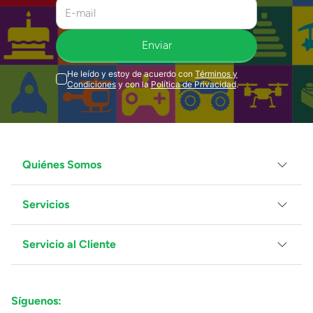
Enviar
He leído y estoy de acuerdo con
Términos y
Condiciones
y con la
Política de Privacidad
.
Quiénes Somos
Servicios
Grupo Juguetron
Localiza tu tienda
Blog
Servicio al Cliente
Facturación
Proveedores
Ventas Mayoreo
Contáctanos
Síguenos:
Preguntas Frecuentes