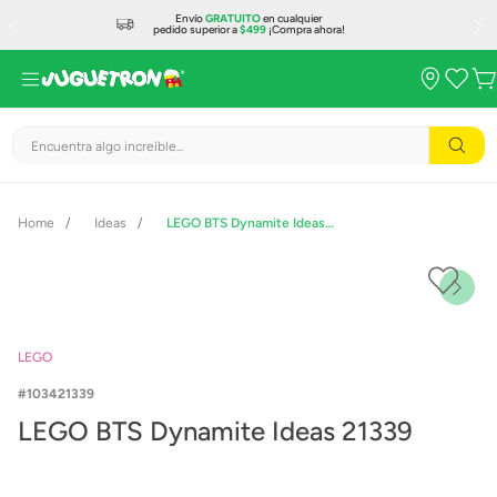
Envío
GRATUITO
en cualquier
pedido superior a
$499
¡Compra ahora!
Encuentra algo increíble...
Ideas
LEGO BTS Dynamite Ideas 21339
LEGO
103421339
LEGO BTS Dynamite Ideas 21339