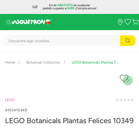
Envío
GRATUITO
en cualquier
pedido superior a
$499
¡Compra ahora!
Encuentra algo increíble...
Botanical Collection
LEGO Botanicals Plantas Felices 10349
LEGO
103410349
LEGO Botanicals Plantas Felices 10349