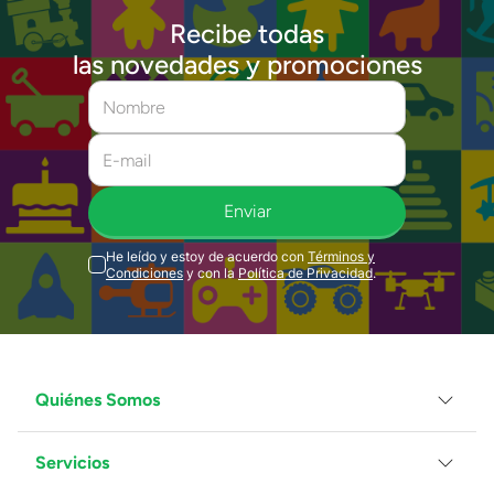
Recibe todas
las novedades y promociones
Enviar
He leído y estoy de acuerdo con
Términos y
Condiciones
y con la
Política de Privacidad
.
Quiénes Somos
Servicios
Grupo Juguetron
Localiza tu tienda