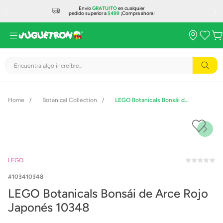
Envío
GRATUITO
en cualquier
pedido superior a
$499
¡Compra ahora!
Encuentra algo increíble...
Botanical Collection
LEGO Botanicals Bonsái de Arce Rojo Japonés 10348
LEGO
103410348
LEGO Botanicals Bonsái de Arce Rojo
Japonés 10348