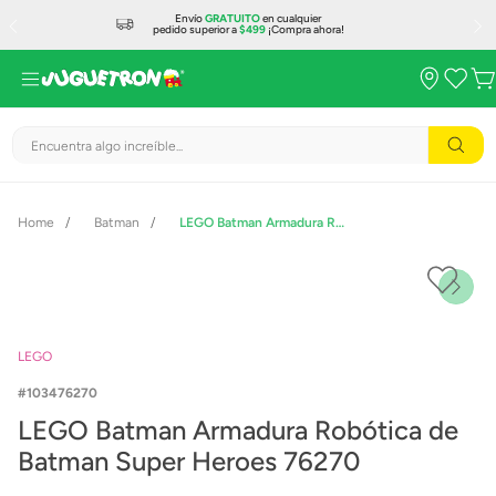
Envío
GRATUITO
en cualquier
pedido superior a
$499
¡Compra ahora!
Encuentra algo increíble...
Batman
LEGO Batman Armadura Robótica de Batman Super Heroes 76270
LEGO
103476270
LEGO Batman Armadura Robótica de
Batman Super Heroes 76270