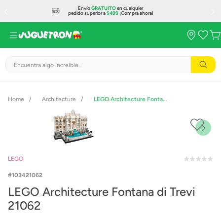
Envío
GRATUITO
en cualquier
pedido superior a
$499
¡Compra ahora!
Encuentra algo increíble...
Architecture
LEGO Architecture Fontana di Trevi 21062
LEGO
103421062
LEGO Architecture Fontana di Trevi
21062