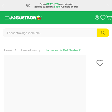
Envío
GRATUITO
en cualquier
pedido superior a
$499
¡Compra ahora!
Encuentra algo increíble...
Lanzadores
Lanzador de Gel Blaster Pequeño X-Shot