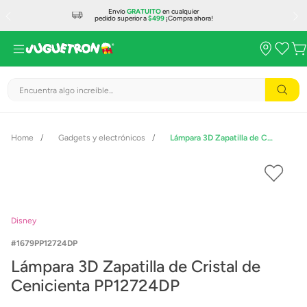
Envío
GRATUITO
en cualquier
pedido superior a
$499
¡Compra ahora!
Encuentra algo increíble...
Gadgets y electrónicos
Lámpara 3D Zapatilla de Cristal de Cenicienta PP12724DP
Disney
1679PP12724DP
Lámpara 3D Zapatilla de Cristal de
Cenicienta PP12724DP