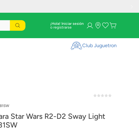
¡Hola! Iniciar sesión
Club Juguetron
481SW
ra Star Wars R2-D2 Sway Light
81SW