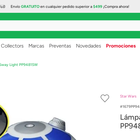
Envío
GRATUITO
en cualquier
pedido superior a
$499
¡Compra ahora!
..
Collectors
Marcas
Preventas
Novedades
Promociones
 Sway Light PP9481SW
Star Wars
1679PP9
Lámpa
PP94