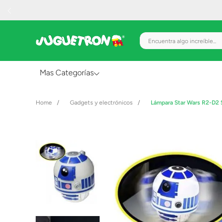
Encuentra algo increíble.
Mas Categorías
Al Aire Libre
Gadgets y electrónicos
Lámpara Star Wars R2-D2
Juguetes para Bebés
Preescolar
Creatividad y Arte
Figuras de Acción
Gadgets y Electrónicos
Juegos de Mesa