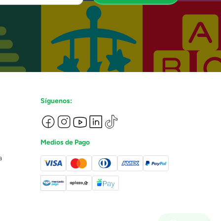
Síguenos:
Medios de Pago
a