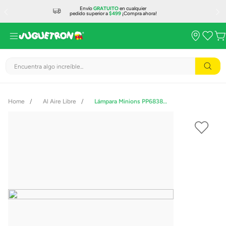
Envío
GRATUITO
en cualquier
pedido superior a
$499
¡Compra ahora!
Encuentra algo increíble...
Al Aire Libre
Lámpara Minions PP6838MNV2