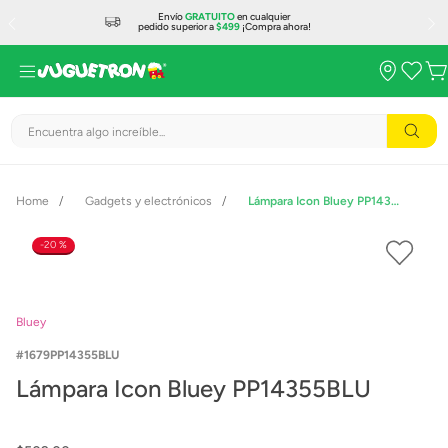
Envío
GRATUITO
en cualquier
pedido superior a
$499
¡Compra ahora!
Encuentra algo increíble...
Gadgets y electrónicos
Lámpara Icon Bluey PP14355BLU
20 %
Bluey
1679PP14355BLU
Lámpara Icon Bluey PP14355BLU