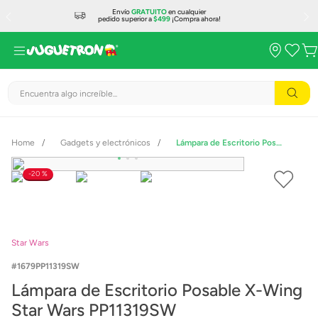
Envío
GRATUITO
en cualquier
pedido superior a
$499
¡Compra ahora!
Encuentra algo increíble...
Gadgets y electrónicos
Lámpara de Escritorio Posable X-Wing Star Wars PP11319SW
20 %
Star Wars
1679PP11319SW
Lámpara de Escritorio Posable X-Wing
Star Wars PP11319SW