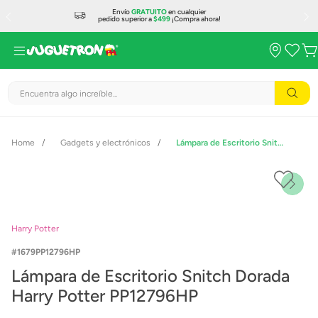
Envío
GRATUITO
en cualquier
pedido superior a
$499
¡Compra ahora!
Encuentra algo increíble...
Gadgets y electrónicos
Lámpara de Escritorio Snitch Dorada Harry Potter PP12796HP
Harry Potter
1679PP12796HP
Lámpara de Escritorio Snitch Dorada
Harry Potter PP12796HP