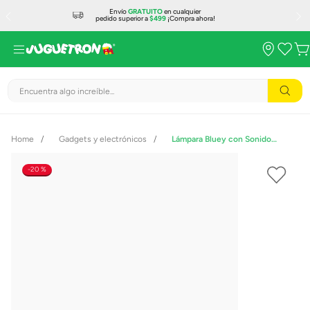
Envío
GRATUITO
en cualquier
pedido superior a
$499
¡Compra ahora!
Encuentra algo increíble...
Gadgets y electrónicos
Lámpara Bluey con Sonido PP14334BLU
20 %