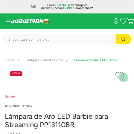
Envío
GRATUITO
en cualquier
pedido superior a
$499
¡Compra ahora!
Encuentra algo increíble...
Gadgets y electrónicos
Lámpara de Aro LED Barbie para Streaming PP13110BR
20 %
Barbie
1679PP13110BR
Lámpara de Aro LED Barbie para
Streaming PP13110BR