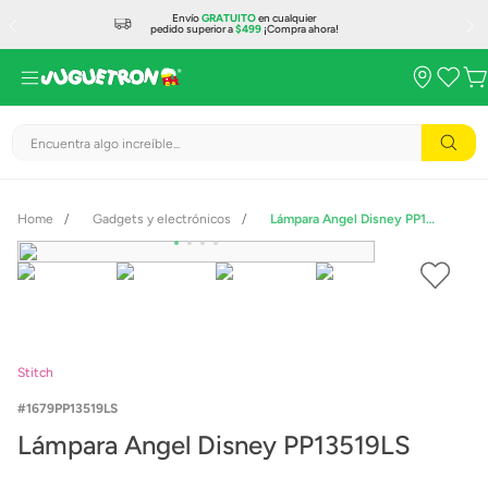
Envío
GRATUITO
en cualquier
pedido superior a
$499
¡Compra ahora!
Encuentra algo increíble...
Gadgets y electrónicos
Lámpara Angel Disney PP13519LS
Stitch
1679PP13519LS
Lámpara Angel Disney PP13519LS