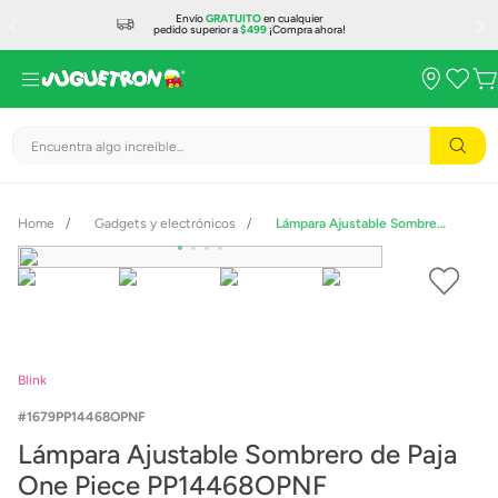
Envío
GRATUITO
en cualquier
pedido superior a
$499
¡Compra ahora!
Encuentra algo increíble...
Gadgets y electrónicos
Lámpara Ajustable Sombrero de Paja One Piece PP14468OPNF
Blink
1679PP14468OPNF
Lámpara Ajustable Sombrero de Paja
One Piece PP14468OPNF