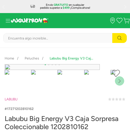
Envío
GRATUITO
en cualquier
pedido superior a
$499
¡Compra ahora!
Encuentra algo increíble...
Peluches
Labubu Big Energy V3 Caja Sorpresa Coleccionable 1202810162
LABUBU
17271202810162
Labubu Big Energy V3 Caja Sorpresa
Coleccionable 1202810162