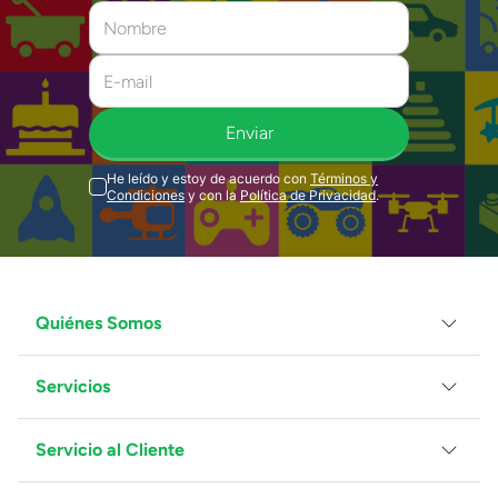
Enviar
He leído y estoy de acuerdo con
Términos y
Condiciones
y con la
Política de Privacidad
.
Quiénes Somos
Servicios
Grupo Juguetron
Localiza tu tienda
Blog
Servicio al Cliente
Facturación
Proveedores