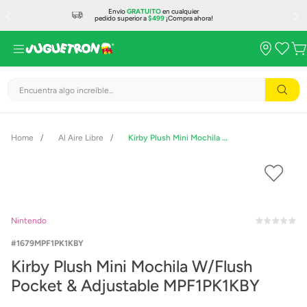
Envío
GRATUITO
en cualquier
pedido superior a
$499
¡Compra ahora!
Encuentra algo increíble...
Al Aire Libre
Kirby Plush Mini Mochila W/Flush Pocket & Adjustable MPF1PK1KBY
Nintendo
1679MPF1PK1KBY
Kirby Plush Mini Mochila W/Flush
Pocket & Adjustable MPF1PK1KBY