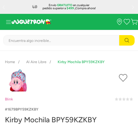
Envío
GRATUITO
en cualquier
pedido superior a
$499
¡Compra ahora!
Encuentra algo increíble...
Al Aire Libre
Kirby Mochila BPY59KZKBY
Blink
1679BPY59KZKBY
Kirby Mochila BPY59KZKBY