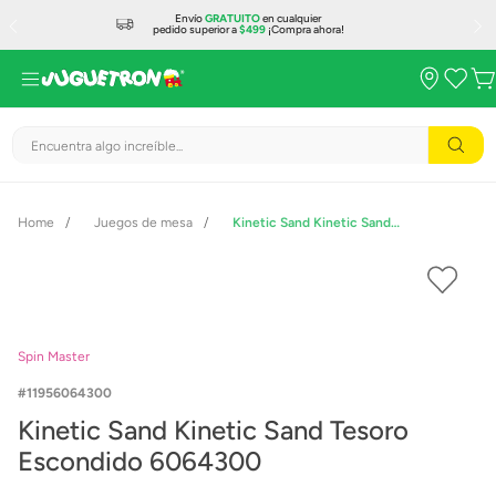
Envío
GRATUITO
en cualquier
pedido superior a
$499
¡Compra ahora!
Encuentra algo increíble...
Juegos de mesa
Kinetic Sand Kinetic Sand Tesoro Escondido 6064300
Spin Master
11956064300
Kinetic Sand Kinetic Sand Tesoro
Escondido 6064300