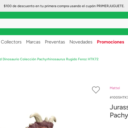
$100 de descuento en tu primera compra usando el cupón PRIMERJUGUETE.
..
Collectors
Marcas
Preventas
Novedades
Promociones
ld Dinosaurio Colección Pachyrhinosaurus Rugido Feroz HTK72
Mattel
1005HTK
Juras
Pachy