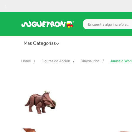
Encuentra algo increíble.
Mas Categorías
Al Aire Libre
Figuras de Acción
Dinosaurios
Jurassic Wor
Juguetes para Bebés
Preescolar
Creatividad y Arte
Figuras de Acción
Gadgets y Electrónicos
Juegos de Mesa