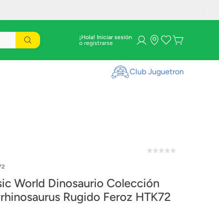
¡Hola! Iniciar sesión
Club Juguetron
72
sic World Dinosaurio Colección
rhinosaurus Rugido Feroz HTK72