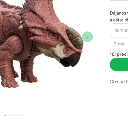
Déjanos 
a estar d
Compart