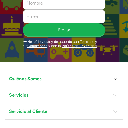
Enviar
He leído y estoy de acuerdo con
Términos y
Condiciones
y con la
Política de Privacidad
.
Quiénes Somos
Servicios
Grupo Juguetron
Localiza tu tienda
Blog
Servicio al Cliente
Facturación
Proveedores
Ventas Mayoreo