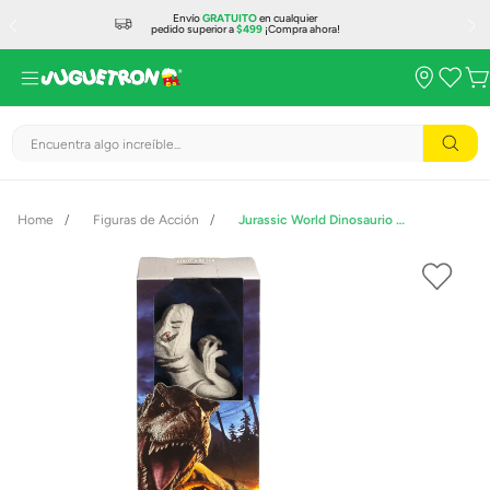
Envío
GRATUITO
en cualquier
pedido superior a
$499
¡Compra ahora!
Encuentra algo increíble...
Figuras de Acción
Jurassic World Dinosaurio Atrociraptor