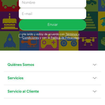
Enviar
He leído y estoy de acuerdo con
Términos y
Condiciones
y con la
Política de Privacidad
.
Quiénes Somos
Servicios
Grupo Juguetron
Localiza tu tienda
Blog
Servicio al Cliente
Facturación
Proveedores
Ventas Mayoreo