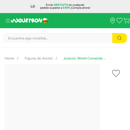
Envío
GRATUITO
en cualquier
pedido superior a
$499
¡Compra ahora!
Encuentra algo increíble...
Figuras de Acción
Jurassic World Comando de Rugido Interactivo T. Rex JCW01