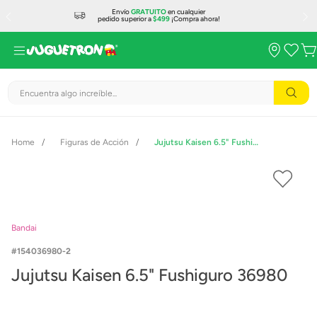
Envío
GRATUITO
en cualquier
pedido superior a
$499
¡Compra ahora!
Encuentra algo increíble...
Figuras de Acción
Jujutsu Kaisen 6.5" Fushiguro 36980
Bandai
154036980-2
Jujutsu Kaisen 6.5" Fushiguro 36980