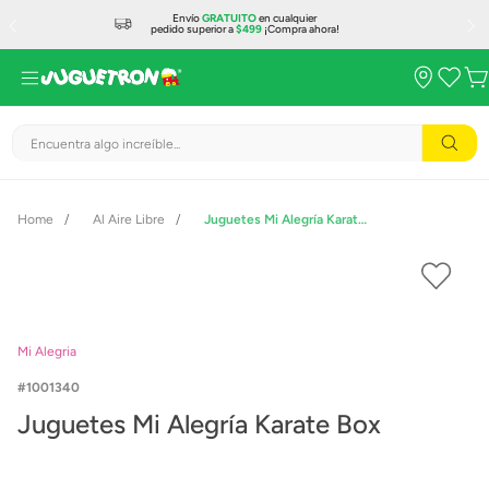
Envío
GRATUITO
en cualquier
pedido superior a
$499
¡Compra ahora!
Encuentra algo increíble...
Al Aire Libre
Juguetes Mi Alegría Karate Box
Mi Alegria
1001340
Juguetes Mi Alegría Karate Box