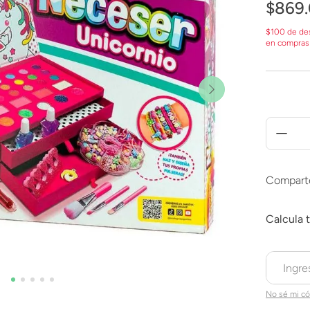
$
869
.
$100 de de
en compras
Compart
No sé mi có