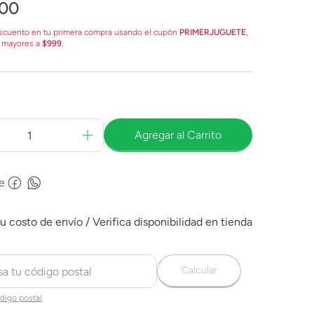
00
scuento en tu primera compra usando el cupón
PRIMERJUGUETE
,
 mayores a
$999
.
Agregar al Carrito
e
Calcular
digo postal