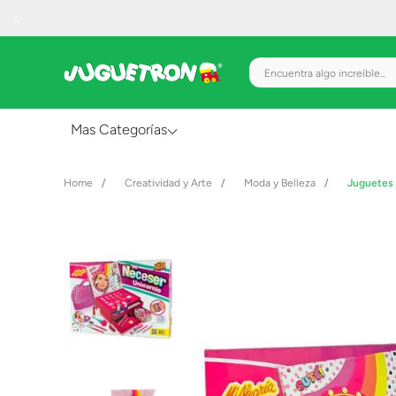
Encuentra algo increíble.
Mas Categorías
Al Aire Libre
Creatividad y Arte
Moda y Belleza
Juguetes 
Juguetes para Bebés
Preescolar
Creatividad y Arte
Figuras de Acción
Gadgets y Electrónicos
Juegos de Mesa