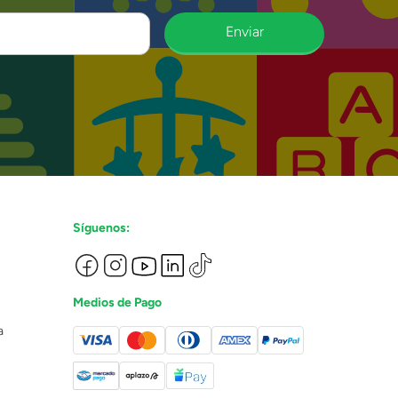
Enviar
Síguenos:
Medios de Pago
a