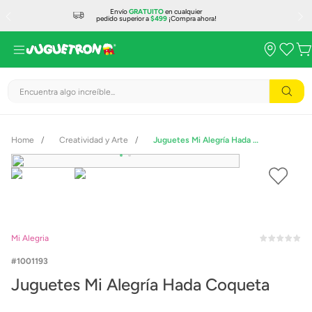
Envío
GRATUITO
en cualquier
pedido superior a
$499
¡Compra ahora!
Encuentra algo increíble...
Creatividad y Arte
Juguetes Mi Alegría Hada Coqueta
Mi Alegria
1001193
Juguetes Mi Alegría Hada Coqueta