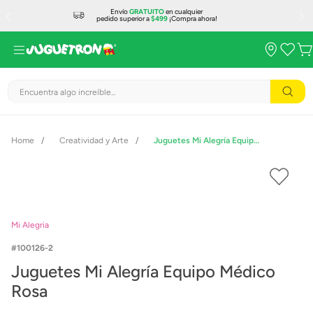
Envío
GRATUITO
en cualquier
pedido superior a
$499
¡Compra ahora!
Encuentra algo increíble...
Creatividad y Arte
Juguetes Mi Alegría Equipo Médico Rosa
Mi Alegria
100126-2
Juguetes Mi Alegría Equipo Médico
Rosa