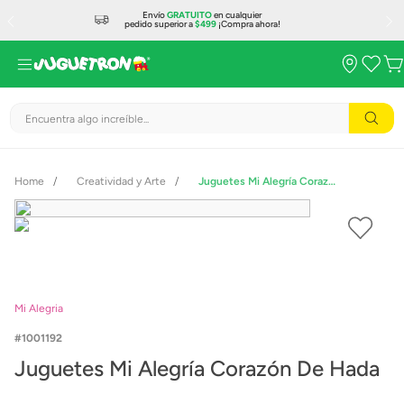
Envío
GRATUITO
en cualquier
pedido superior a
$499
¡Compra ahora!
Encuentra algo increíble...
Creatividad y Arte
Juguetes Mi Alegría Corazón De Hada
Mi Alegria
1001192
Juguetes Mi Alegría Corazón De Hada