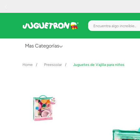
Encuentra algo increíble.
Mas Categorías
Al Aire Libre
Preescolar
Juguetes de Vajilla para niños
Juguetes para Bebés
Preescolar
Creatividad y Arte
Figuras de Acción
Gadgets y Electrónicos
Juegos de Mesa