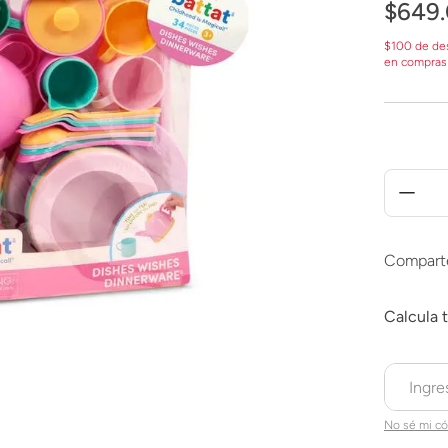
$
649
.
$100 de de
en compras
Compart
No sé mi có