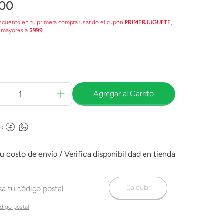
00
scuento en tu primera compra usando el cupón
PRIMERJUGUETE
,
 mayores a
$999
.
Agregar al Carrito
e
Calcular
digo postal