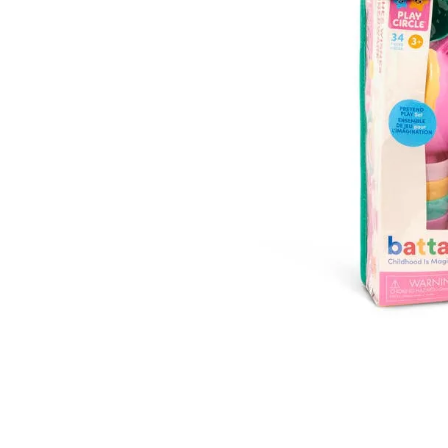
Lanzadores
Muñecas
Construcción
Peluches
Vehículos y Pistas