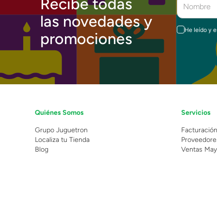
Recibe todas
las novedades y
He leído y 
promociones
Quiénes Somos
Servicios
Grupo Juguetron
Facturació
Localiza tu Tienda
Proveedore
Blog
Ventas May