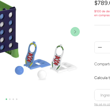
$
789
.
$100 de de
en compras
Compart
No sé mi có