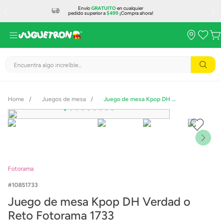
Envío
GRATUITO
en cualquier
pedido superior a
$499
¡Compra ahora!
Encuentra algo increíble...
Juegos de mesa
Juego de mesa Kpop DH Verdad o Reto Fotorama 1733
Fotorama
10851733
Juego de mesa Kpop DH Verdad o
Reto Fotorama 1733