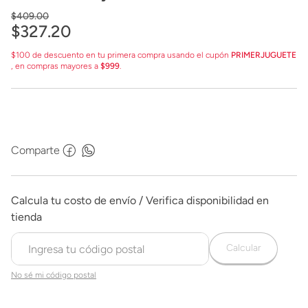
$
409
.
00
$
327
.
20
$100 de descuento en tu primera compra usando el cupón
PRIMERJUGUETE
, en compras mayores a
$999
.
Comparte
Calcular
No sé mi código postal