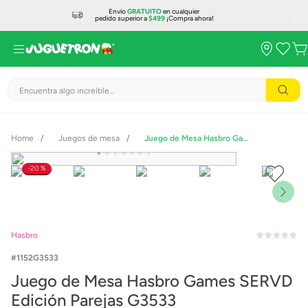
Envío
GRATUITO
en cualquier
pedido superior a
$499
¡Compra ahora!
Encuentra algo increíble...
Juegos de mesa
Juego de Mesa Hasbro Games SERVD Edición Parejas G3533
20 %
Hasbro
1152G3533
Juego de Mesa Hasbro Games SERVD
Edición Parejas G3533