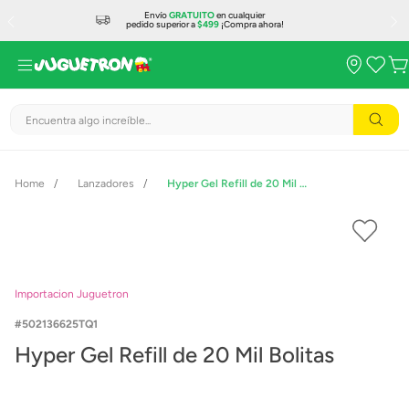
Envío
GRATUITO
en cualquier
pedido superior a
$499
¡Compra ahora!
Encuentra algo increíble...
Lanzadores
Hyper Gel Refill de 20 Mil Bolitas
Importacion Juguetron
502136625TQ1
Hyper Gel Refill de 20 Mil Bolitas