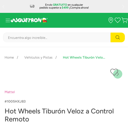
Envío
GRATUITO
en cualquier
pedido superior a
$499
¡Compra ahora!
Encuentra algo increíble...
Vehículos y Pistas
Hot Wheels Tiburón Veloz a Control Remoto
Mattel
1005HXJ83
Hot Wheels Tiburón Veloz a Control
Remoto