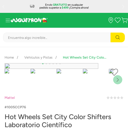
Envío
GRATUITO
en cualquier
pedido superior a
$499
¡Compra ahora!
Encuentra algo increíble...
Vehículos y Pistas
Hot Wheels Set City Color Shifters Laboratorio Científico
Mattel
1005CCP76
Hot Wheels Set City Color Shifters
Laboratorio Científico