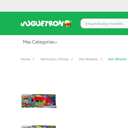
Encuentra algo increíble.
Mas Categorías
Al Aire Libre
Vehículos y Pistas
Hot Wheels
Hot Wheels 
Juguetes para Bebés
Preescolar
Creatividad y Arte
Figuras de Acción
Gadgets y Electrónicos
Juegos de Mesa