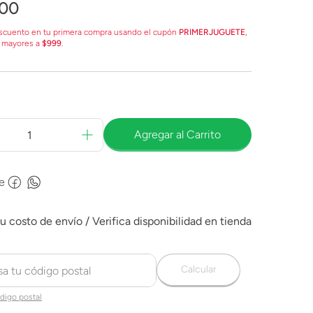
00
scuento en tu primera compra usando el cupón
PRIMERJUGUETE
,
 mayores a
$999
.
Agregar al Carrito
e
Calcular
digo postal