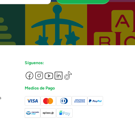
Síguenos:
Medios de Pago
a