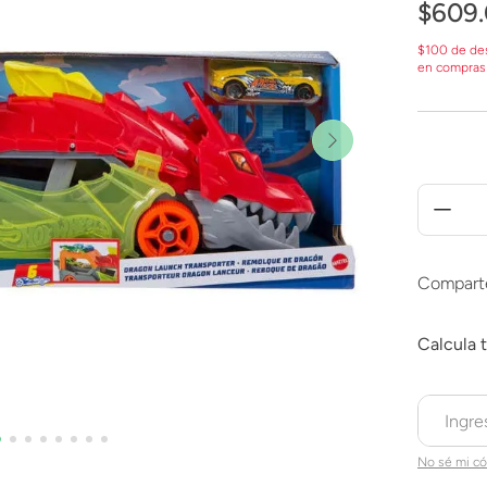
$
609
.
$100 de de
en compras
Compart
No sé mi có