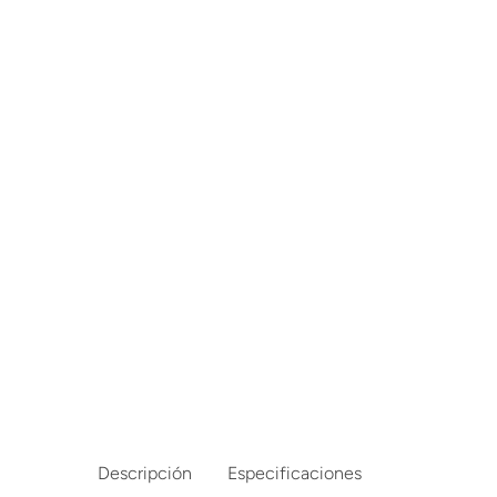
Lanzadores
Muñecas
Construcción
Peluches
Vehículos y Pistas
Descripción
Especificaciones