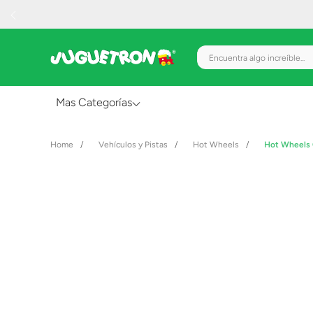
Encuentra algo increíble.
Mas Categorías
Al Aire Libre
Vehículos y Pistas
Hot Wheels
Hot Wheels 
Juguetes para Bebés
Preescolar
Creatividad y Arte
Figuras de Acción
Gadgets y Electrónicos
Juegos de Mesa