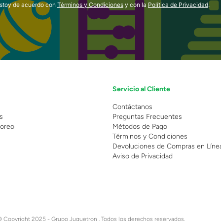
estoy de acuerdo con
Términos y Condiciones
y con la
Política de Privacidad
.
Servicio al Cliente
n
Contáctanos
s
Preguntas Frecuentes
oreo
Métodos de Pago
Términos y Condiciones
Devoluciones de Compras en Líne
Aviso de Privacidad
 Copyright 2025 - Grupo Juguetron . Todos los derechos reservados.