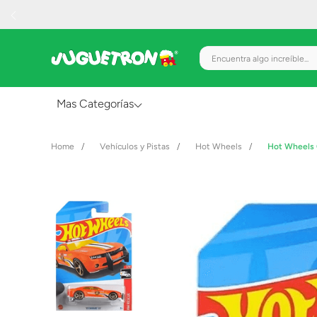
Encuentra algo increíble.
Mas Categorías
Al Aire Libre
Vehículos y Pistas
Hot Wheels
Hot Wheels 
Juguetes para Bebés
Preescolar
Creatividad y Arte
Figuras de Acción
Gadgets y Electrónicos
Juegos de Mesa