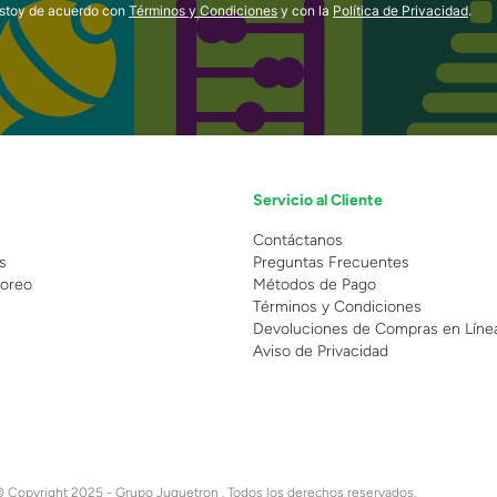
estoy de acuerdo con
Términos y Condiciones
y con la
Política de Privacidad
.
Servicio al Cliente
n
Contáctanos
s
Preguntas Frecuentes
oreo
Métodos de Pago
Términos y Condiciones
Devoluciones de Compras en Líne
Aviso de Privacidad
 Copyright 2025 - Grupo Juguetron . Todos los derechos reservados.