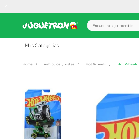
Encuentra algo increíble.
Mas Categorías
Al Aire Libre
Vehículos y Pistas
Hot Wheels
Hot Wheels C
Juguetes para Bebés
Preescolar
Creatividad y Arte
Figuras de Acción
Gadgets y Electrónicos
Juegos de Mesa