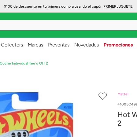
$100 de descuento en tu primera compra usando el cupón PRIMERJUGUETE.
..
Collectors
Marcas
Preventas
Novedades
Promociones
oche Individual Tee´d Off 2
Mattel
1005C49
Hot W
2