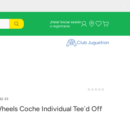
¡Hola! Iniciar sesión
Club Juguetron
82-33
heels Coche Individual Tee´d Off