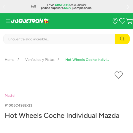
Envío
GRATUITO
en cualquier
pedido superior a
$499
¡Compra ahora!
Encuentra algo increíble...
Vehículos y Pistas
Hot Wheels Coche Individual Mazda
Mattel
1005C4982-23
Hot Wheels Coche Individual Mazda