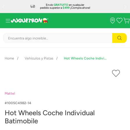
Envío
GRATUITO
en cualquier
pedido superior a
$499
¡Compra ahora!
Encuentra algo increíble...
Vehículos y Pistas
Hot Wheels Coche Individual Batimobile
Mattel
1005C4982-14
Hot Wheels Coche Individual
Batimobile