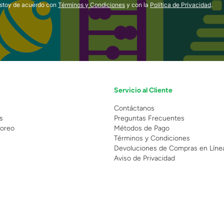
estoy de acuerdo con
Términos y Condiciones
y con la
Política de Privacidad
.
Servicio al Cliente
n
Contáctanos
s
Preguntas Frecuentes
oreo
Métodos de Pago
Términos y Condiciones
Devoluciones de Compras en Líne
Aviso de Privacidad
 Copyright 2025 - Grupo Juguetron . Todos los derechos reservados.