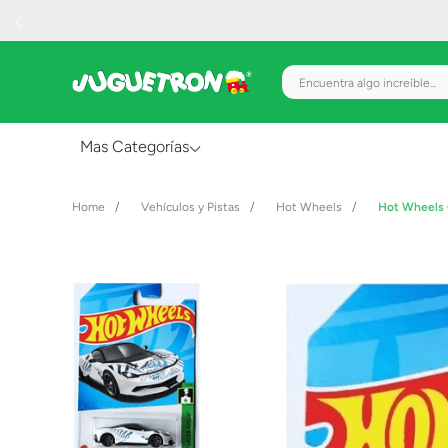
Encuentra algo increíble.
Mas Categorías
Al Aire Libre
Vehículos y Pistas
Hot Wheels
Hot Wheels C
Juguetes para Bebés
Preescolar
Creatividad y Arte
Figuras de Acción
Gadgets y Electrónicos
Juegos de Mesa