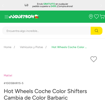
Envío
GRATUITO
en cualquier
pedido superior a
$499
¡Compra ahora!
Encuentra algo increíble...
Vehículos y Pistas
Hot Wheels Coche Color Shifters Cambia de Color Barbaric
Mattel
1005BHR15-5
Hot Wheels Coche Color Shifters
Cambia de Color Barbaric