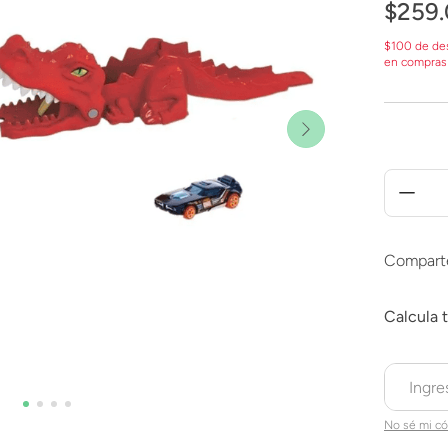
$
259
.
$100 de de
en compras
Compart
No sé mi có