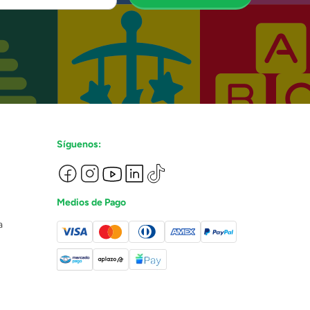
Síguenos:
Medios de Pago
a