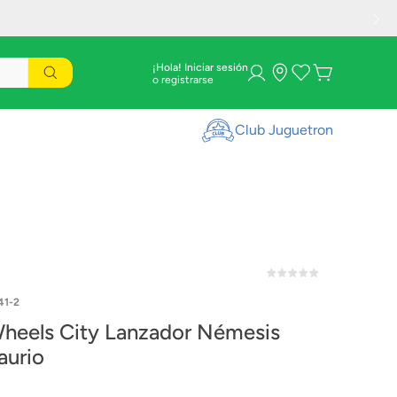
¡Hola! Iniciar sesión
Club Juguetron
41-2
heels City Lanzador Némesis
aurio