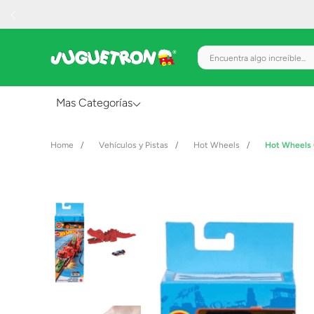
Encuentra algo increíble.
Mas Categorías
Al Aire Libre
Vehículos y Pistas
Hot Wheels
Hot Wheels 
Juguetes para Bebés
Preescolar
Creatividad y Arte
Figuras de Acción
Gadgets y Electrónicos
Juegos de Mesa