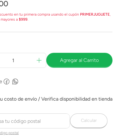
00
scuento en tu primera compra usando el cupón
PRIMERJUGUETE
,
 mayores a
$999
.
Agregar al Carrito
e
Calcular
digo postal