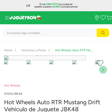
Envío
GRATUITO
en cualquier
pedido superior a
$499
¡Compra ahora!
Encuentra algo increíble...
Vehículos y Pistas
Hot Wheels Auto RTR Mustang Drift Vehículo de Juguete JBK48
Hot Wheels
1005JBK48
Hot Wheels Auto RTR Mustang Drift
Vehículo de Juguete JBK48